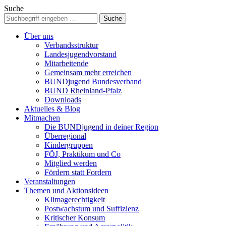
Suche
Über uns
Verbandsstruktur
Landesjugendvorstand
Mitarbeitende
Gemeinsam mehr erreichen
BUNDjugend Bundesverband
BUND Rheinland-Pfalz
Downloads
Aktuelles & Blog
Mitmachen
Die BUNDjugend in deiner Region
Überregional
Kindergruppen
FÖJ, Praktikum und Co
Mitglied werden
Fördern statt Fordern
Veranstaltungen
Themen und Aktionsideen
Klimagerechtigkeit
Postwachstum und Suffizienz
Kritischer Konsum