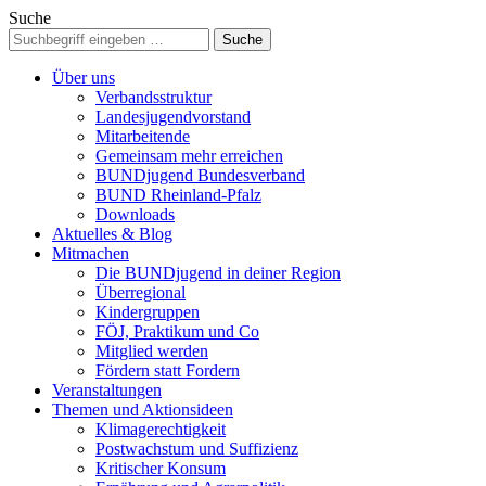
Suche
Über uns
Verbandsstruktur
Landesjugendvorstand
Mitarbeitende
Gemeinsam mehr erreichen
BUNDjugend Bundesverband
BUND Rheinland-Pfalz
Downloads
Aktuelles & Blog
Mitmachen
Die BUNDjugend in deiner Region
Überregional
Kindergruppen
FÖJ, Praktikum und Co
Mitglied werden
Fördern statt Fordern
Veranstaltungen
Themen und Aktionsideen
Klimagerechtigkeit
Postwachstum und Suffizienz
Kritischer Konsum