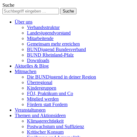
Suche
Über uns
Verbandsstruktur
Landesjugendvorstand
Mitarbeitende
Gemeinsam mehr erreichen
BUNDjugend Bundesverband
BUND Rheinland-Pfalz
Downloads
Aktuelles & Blog
Mitmachen
Die BUNDjugend in deiner Region
Überregional
Kindergruppen
FÖJ, Praktikum und Co
Mitglied werden
Fördern statt Fordern
Veranstaltungen
Themen und Aktionsideen
Klimagerechtigkeit
Postwachstum und Suffizienz
Kritischer Konsum