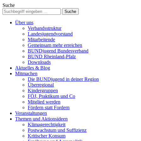
Suche
Über uns
Verbandsstruktur
Landesjugendvorstand
Mitarbeitende
Gemeinsam mehr erreichen
BUNDjugend Bundesverband
BUND Rheinland-Pfalz
Downloads
Aktuelles & Blog
Mitmachen
Die BUNDjugend in deiner Region
Überregional
Kindergruppen
FÖJ, Praktikum und Co
Mitglied werden
Fördern statt Fordern
Veranstaltungen
Themen und Aktionsideen
Klimagerechtigkeit
Postwachstum und Suffizienz
Kritischer Konsum