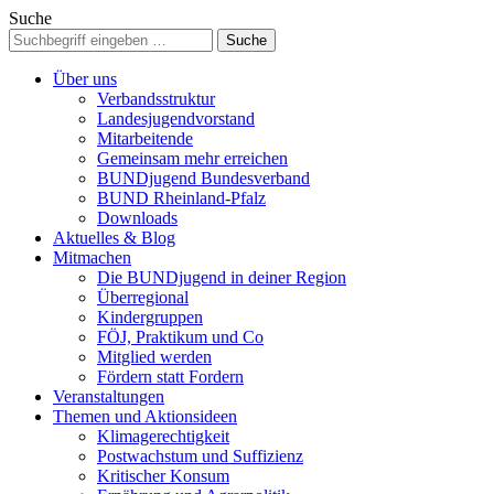
Suche
Über uns
Verbandsstruktur
Landesjugendvorstand
Mitarbeitende
Gemeinsam mehr erreichen
BUNDjugend Bundesverband
BUND Rheinland-Pfalz
Downloads
Aktuelles & Blog
Mitmachen
Die BUNDjugend in deiner Region
Überregional
Kindergruppen
FÖJ, Praktikum und Co
Mitglied werden
Fördern statt Fordern
Veranstaltungen
Themen und Aktionsideen
Klimagerechtigkeit
Postwachstum und Suffizienz
Kritischer Konsum